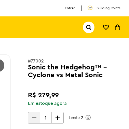
Entrar
Building Points
Pesquisar...
TERMOS MAIS BUSCADOS
1
º
olivia rodrigo
2
º
pokemon
#
77002
Sonic the Hedgehog™ -
3
º
ferrari
Cyclone vs Metal Sonic
R$
279
,
99
Em estoque agora
Limite
2