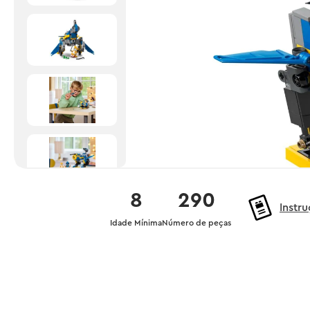
8
290
Instr
Idade Mínima
Número de peças