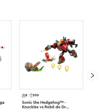
8
350
9
419
uga
Sonic the Hedgehog™ -
Sonic th
Knuckles vs Robô do Dr
Shadow vs
Eggman