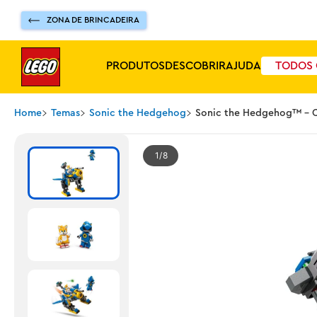
ZONA DE BRINCADEIRA
PRODUTOS
DESCOBRIR
AJUDA
TODOS 
Home
Temas
Sonic the Hedgehog
Sonic the Hedgehog™ - C
1
8