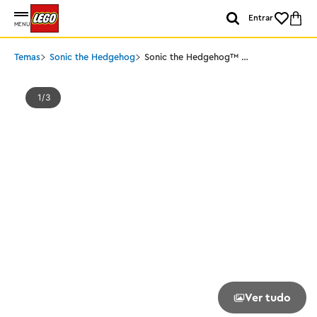
Entrar
MENU
Temas
Sonic the Hedgehog
Sonic the Hedgehog™ -
Super Sonic vs. Egg
Drillster
1
3
Ver tudo