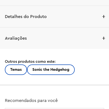
Detalhes do Produto
Turbine a imaginação dos fãs de videogame com mais 
Avaliações
de 8 anos com um conjunto de construção e herói de 
aventura Super Sonic vs. Egg Drillster (76999). Este 
brinquedo de videogame colecionável LEGO® Sonic the 
Hedgehog™ apresenta um veículo Egg Drillster com 
Outros produtos como este:
uma broca giratória e uma doca para o veículo flutuante 
removível, um lançador de esfera de velocidade e uma 
Temas
Sonic the Hedgehog
esfera de velocidade, além de um laboratório com uma 
parede quebrada. Também inclui 7 personagens de 
brinquedo de videogame: Shadow, Super Sonic, Dr. 
Eggman, um Pocky, um Pecky, um Egg Pawn Badnik e 
um Gun Wing 'reprogramado'.

Recomendados para você
Este incrível conjunto de brinquedos do Sonic é um 