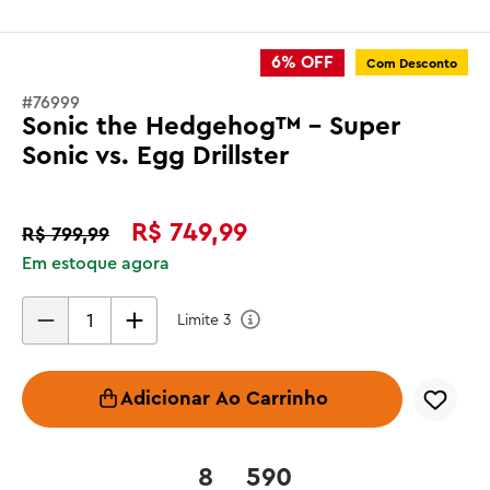
6%
OFF
Com Desconto
#
76999
Sonic the Hedgehog™ - Super
Sonic vs. Egg Drillster
R$
749
,
99
R$
799
,
99
Em estoque agora
Limite
3
Adicionar Ao Carrinho
8
590