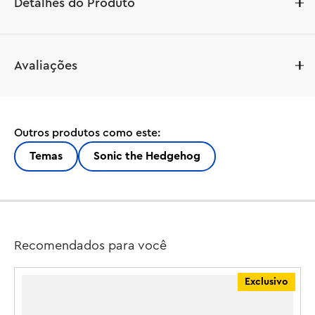
Detalhes do Produto
Atraia os jovens amantes de aventura e fãs de 
Avaliações
personagens de videogame com mais de 8 anos com um 
divertido presente para jogadores neste conjunto de 
construção de brinquedo Tails' Adventure Boat (76997) 
para crianças, repleto de funções e opções de jogo 
Outros produtos como este:
interativo. Este conjunto colecionável LEGO® Sonic the 
Hedgehog™ apresenta um barco com um lançador de 
Temas
Sonic the Hedgehog
esferas de velocidade integrado na frente, máquina de 
karaokê e pista de dança, além de conectores de parasail 
na parte traseira. Divertidas opções de role play com 4 
personagens, modelo de ilha com 3 argolas, arco, 
cadeira de praia e outros acessórios.

Recomendados para você
Este brinquedo legal do Sonic permite que os fãs do 
Exclusivo
Blue Blur criem histórias sem fim com Sonic e Tails: 
desde uma festa no barco, com dança, karaokê, esqui 