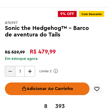
9%
OFF
Com Desconto
#
76997
Sonic the Hedgehog™ - Barco
de aventura do Tails
R$
479
,
99
R$
529
,
99
Em estoque agora
Limite
2
Adicionar Ao Carrinho
8
393