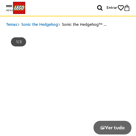
Entrar
MENU
Temas
Sonic the Hedgehog
Sonic the Hedgehog™ -
Barco de aventura do
Tails
1
3
Ver tudo