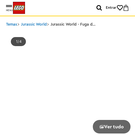
Entrar
MENU
Temas
Jurassic World
Jurassic World - Fuga do
Rio T-Rex
1
4
Ver tudo