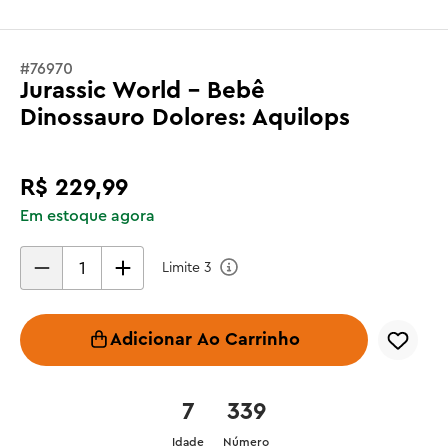
#
76970
Jurassic World - Bebê
Dinossauro Dolores: Aquilops
R$
229
,
99
Em estoque agora
Limite
3
Adicionar Ao Carrinho
7
339
Idade
Número