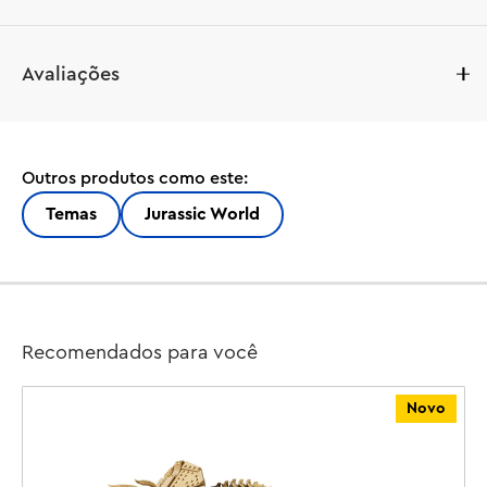
Aventuras aguardam crianças e fãs de 7 anos ou mais que 
Avaliações
queiram começar ou aumentar sua coleção de 
dinossauros com este divertido conjunto de brinquedos 
LEGO® Jurassic World Baby Dinosaur Dolores: Aquilops 
(76970). Este kit de construção para brincar e exibir 
Outros produtos como este:
apresenta uma figura de dinossauro bebê Aquilops 
construída com tijolos para crianças e uma planta 
Temas
Jurassic World
montável com flores. O modelo Baby Dolores tem uma 
cabeça, braços e pernas móveis que estimulam uma 
variedade de poses, além de uma cauda móvel e uma 
mandíbula que se abre para mostrar sua alegria quando 
ela come sua refeição de planta. Quando a hora da 
Recomendados para você
brincadeira terminar, este lindo modelo de dinossauro 
pode ser colocado em uma prateleira ou mesa para 
Novo
exibi-lo.

Este presente de dinossauro para crianças é ideal para 