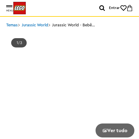
Entrar
MENU
Temas
Jurassic World
Jurassic World - Bebê
Dinossauro Dolores:
Aquilops
1
3
Ver tudo