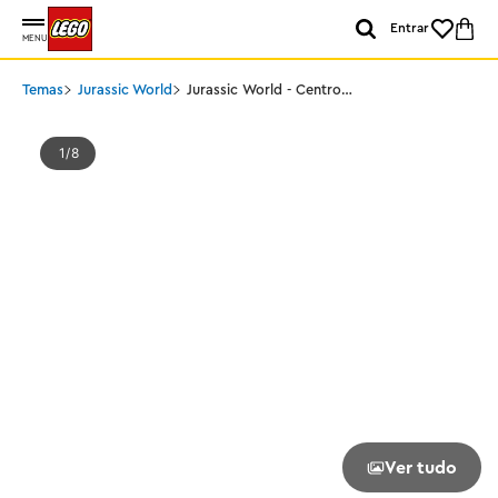
Entrar
MENU
Temas
Jurassic World
Jurassic World - Centro
de Resgate dos Filhotes
de Dinossauro
1
8
Ver tudo