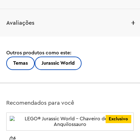
Jovens fãs com mais de 4 anos podem cuidar e brincar 
Avaliações
com bebês dinossauros enquanto aprendem a construir 
com este conjunto LEGO® Jurassic World Centro de 
Resgate de Bebês Dinossauros (76963). Inclui veículo off-
road e área de pesquisa com parede de caverna, ambos 
Outros produtos como este:
com elementos Starter Brick, além de estação de 
alimentação. 2 minifiguras, figuras de bebê 
Temas
Jurassic World
Anquilossauro, Triceratops e Velociraptor, e pequenas 
figuras de brinquedo de dinossauro infantil Velociraptor 
e Pteranodonte adulto começam a brincar rapidamente.

Instruções ilustradas estão incluídas neste brinquedo de 
Recomendados para você
dinossauro LEGO para crianças que estão aprendendo a 
ler. Para maior diversão digital, o aplicativo LEGO Builder 
Exclusivo
possui ferramentas intuitivas de zoom e rotação que 
ajudam meninos e meninas a verem seus modelos 
enquanto constroem.
