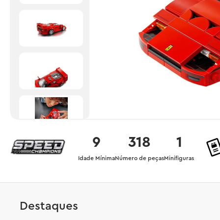
9
318
1
Idade Mínima
Número de peças
Minifiguras
Destaques