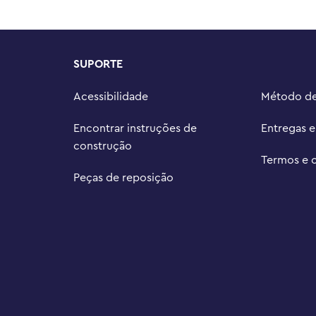
es realistas

– os conjuntos de construção LEGO® 
nados por carros construam 
SUPORTE
do mundo

318 peças mede mais de 4 cm de 
Acessibilidade
Método d
Encontrar instruções de
Entregas 
construção
Termos e 
Peças de reposição