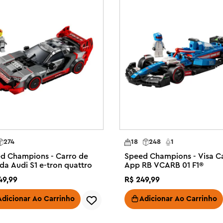
lguns dos veículos mais icônicos 
do o aplicativo LEGO Builder, que 
l fácil e intuitiva.

 ??Champions Ferrari F40 
tir de 9 anos, amantes de carros 
de piloto da Ferrari, com capacete, 
ao volante para encenar corridas

EGO® apresenta o icônico spoiler 
ada de ar do F40, além de detalhes 
s

274
18
248
1
nças e os fãs da Ferrari tiverem 
d Champions - Carro de
Speed Champions - Visa C
o Ferrari F40, eles podem exibi-lo 
ida Audi S1 e-tron quattro
App RB VCARB 01 F1®
49
,
99
R$
249
,
99
experiência divertida de 
® para crianças a partir de 9 anos 
Adicionar Ao Carrinho
Adicionar Ao Carrinho
njuntos de carros LEGO® Speed ??