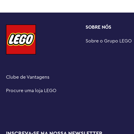
Champions (vendidos separadamente) com muitos detalh
Brinquedos de veículos icônicos para brincar e exibir 
Speed ??Champions permitem que crianças e fãs apaixo
SOBRE NÓS
versões réplicas de alguns dos veículos mais famosos 
Medidas – Este brinquedo de construção de carro com 
Sobre o Grupo LEGO
altura, 15 cm de comprimento e 8 cm de largura
Clube de Vantagens
Procure uma loja LEGO
INSCREVA-SE NA NOSSA NEWSLETTER