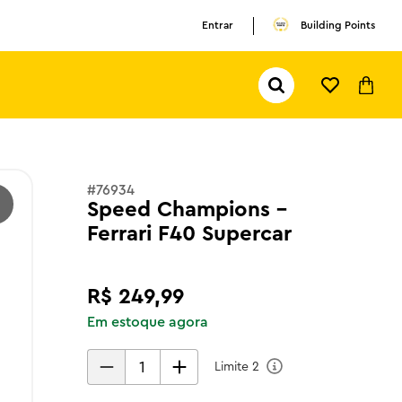
Entrar
Building Points
Pesquisar...
TERMOS MAIS BUSCADOS
1
º
olivia rodrigo
2
º
pokemon
#
76934
Speed Champions -
3
º
ferrari
Ferrari F40 Supercar
R$
249
,
99
Em estoque agora
Limite
2