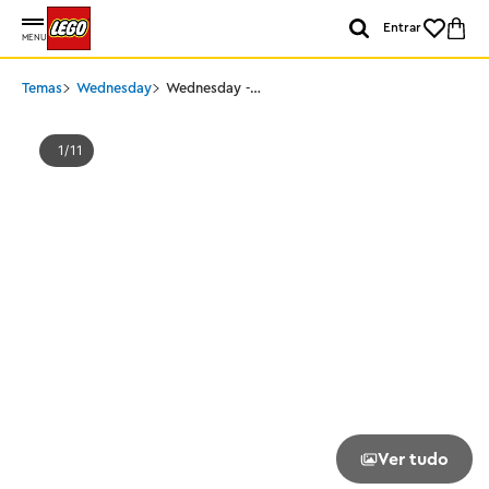
Entrar
MENU
Temas
Wednesday
Wednesday -
Apartamento do
Mãozinha
1
11
Ver tudo