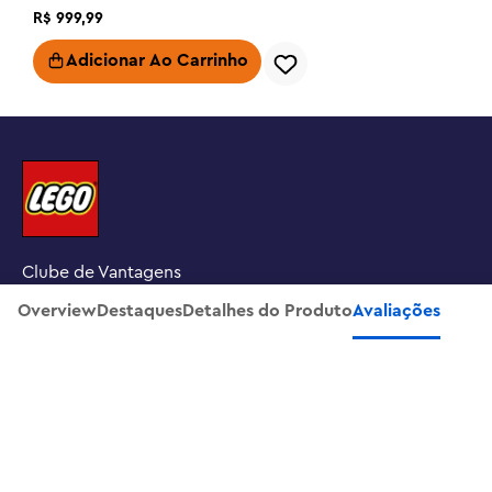
exclusivo de decoração de quarto em uma mesa ou 
R$
999
,
99
prateleira. Descubra mais conjuntos LEGO Wednesday 
Addams (vendidos separadamente) da série e expanda 
Adicionar Ao Carrinho
as emocionantes possibilidades de brincar e expor. Além 
disso, as crianças podem desfrutar de uma aventura de 
construção fácil e intuitiva com o aplicativo LEGO 
Builder, onde podem ampliar e girar modelos em 3D, 
salvar conjuntos e acompanhar seu progresso. Este 
conjunto contém 828 peças.

Baú de brinquedos de construção com Mãozinha e Enid 
Clube de Vantagens
– O apartamento de Mãozinha é um ótimo presente de 
Overview
Destaques
Detalhes do Produto
Avaliações
Halloween para fãs da série de TV Wednesday com 10 
Wednesday - Apartamento do
Procure uma loja LEGO
Mãozinha
Adicionar Ao Carrinho
anos ou mais e vem com 2 personagens e um baú que 
R$
799
,
99
abre para brincar ou exibir

INSCREVA-SE NA NOSSA NEWSLETTER
Conjunto de brinquedos LEGO® de quarta-feira – O 
conjunto inclui um baú de brinquedo "casa" com áreas 
de estar distintas, detalhes divertidos e muitos 
acessórios (esperados e inesperados!) e é uma peça 