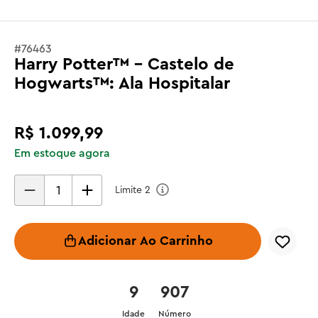
#
76463
Harry Potter™ - Castelo de
Hogwarts™: Ala Hospitalar
R$
1
.
099
,
99
Em estoque agora
Limite
2
Adicionar Ao Carrinho
9
907
Idade
Número