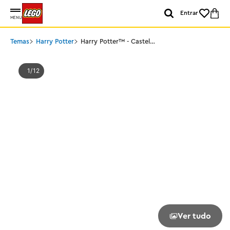
Entrar
MENU
Temas
Harry Potter
Harry Potter™ - Castelo
de Hogwarts™: Ala
Hospitalar
1
12
Ver tudo