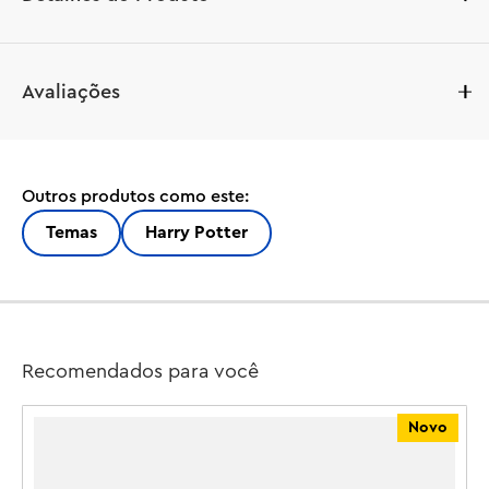
Recrie cenas encantadoras de Harry Potter™ com este 
Avaliações
brinquedo de construção do Castelo de Hogwarts™: Ala 
Hospitalar (76463) para crianças. Visite pacientes no 
hospital, recrie aulas de Defesa Contra as Artes das 
Trevas (DADA) e junte-se a Penelope Clearwater e à 
Outros produtos como este:
Dama Cinzenta na Sala Comunal da Corvinal™. Um 
divertido brinquedo de presente de Harry Potter para 
Temas
Harry Potter
meninas, meninos e fãs a partir de 9 anos, este conjunto 
do Castelo de Hogwarts inclui 7 minifiguras LEGO Harry 
Potter, incluindo o Dementador™ de Harry Potter. 
Também apresenta a aranha de Ron Weasley e o Patrono 
Lobo™ de Remus Lupin, um dos Patronos colecionáveis 
Recomendados para você
??do 25º aniversário (vendidos separadamente). Remova 
a sala de DADA das fundações rochosas para facilitar a 
Novo
brincadeira e procure por 2 dos 14 retratos 
colecionáveis ??de Hogwarts. Este conjunto faz parte de 