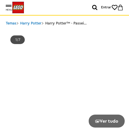
Entrar
MENU
Temas
Harry Potter
Harry Potter™ - Passeio
de moto de Hagrid™ e
Harry
1
7
Ver tudo