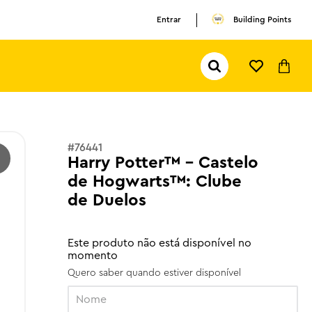
Entrar
Building Points
Pesquisar...
TERMOS MAIS BUSCADOS
1
º
olivia rodrigo
2
º
pokemon
#
76441
3
º
ferrari
Harry Potter™ - Castelo
de Hogwarts™: Clube
de Duelos
Este produto não está disponível no
momento
Quero saber quando estiver disponível