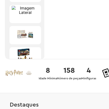
8
158
4
Idade Mínima
Número de peças
Minifiguras
Destaques