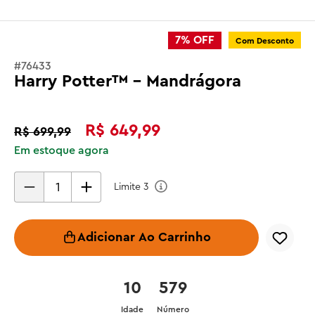
7%
OFF
Com Desconto
#
76433
Harry Potter™ - Mandrágora
R$
649
,
99
R$
699
,
99
Em estoque agora
Limite
3
Adicionar Ao Carrinho
10
579
Idade
Número