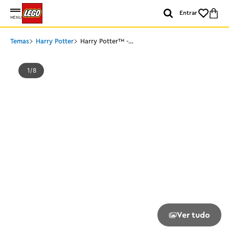
Entrar
MENU
Temas
Harry Potter
Harry Potter™ -
Mandrágora
1
8
Ver tudo