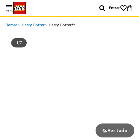
Entrar
MENU
Temas
Harry Potter
Harry Potter™ -
Hedwig™ na Rua dos
Alfeneiros n4
1
7
Ver tudo