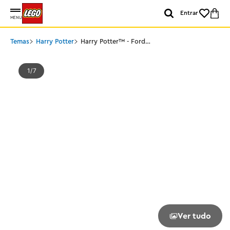
Entrar
MENU
Temas
Harry Potter
Harry Potter™ - Ford
Anglia™ voador
1
7
Ver tudo