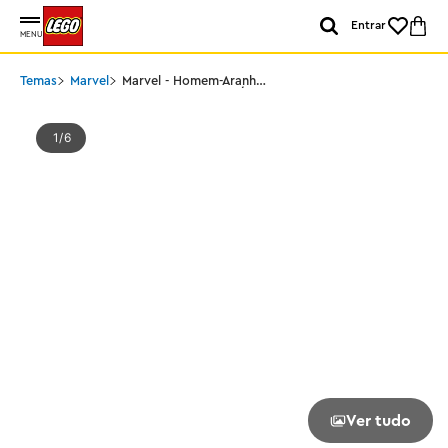
Entrar
MENU
Temas
Marvel
Marvel - Homem-Aranha
vs Hulk: Confronto Épico
1
6
Ver tudo