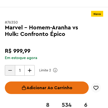
Novo
#
76350
Marvel - Homem-Aranha vs
Hulk: Confronto Épico
R$
999
,
99
Em estoque agora
Limite
2
Adicionar Ao Carrinho
8
534
6