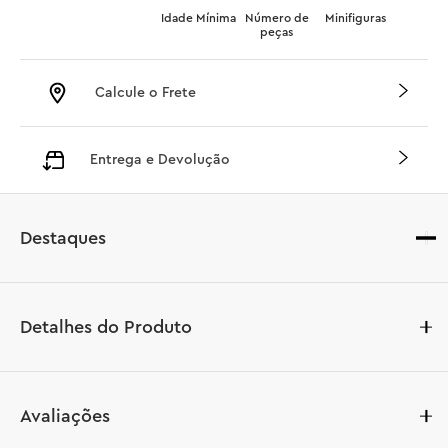
Idade Mínima
Número de
Minifiguras
peças
Calcule o Frete
Entrega e Devolução
Destaques
Detalhes do Produto
Entre na ação do filme Homem-Aranha: Um Novo Dia 
Avaliações
com este brinquedo de construção Homem-Aranha vs. 
Hulk: Confronto Épico (76350), um ótimo presente para 