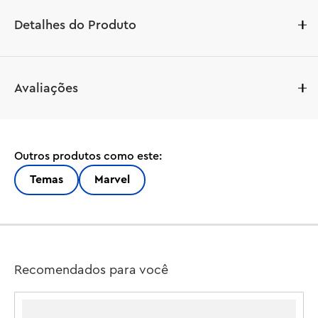
Detalhes do Produto
LEGO® | Marvel Homem-Aranha vs. Oscorp (76324) é um 
Avaliações
conjunto premium para construir, brincar e expor, 
repleto de ação com super-heróis, personagens 
icônicos e locais famosos. Este cenário urbano com 
vários modelos é um presente impressionante para fãs 
Outros produtos como este:
de super-heróis e itens colecionáveis ??da Marvel a 
partir de 10 anos.

Temas
Marvel
A cena de rua compreende 3 prédios distintos: o 
apartamento de Miles Morales com uma joalheria 
embaixo, o prédio da Oscorp e o apartamento de 
Venom com uma loja de conveniência embaixo. Cada 
Recomendados para você
cômodo é mobiliado com equipamentos e acessórios 
relevantes. 8 minifiguras LEGO dos filmes da Marvel 
garantem ação infinita de lançar teias: Homem-Aranha, 