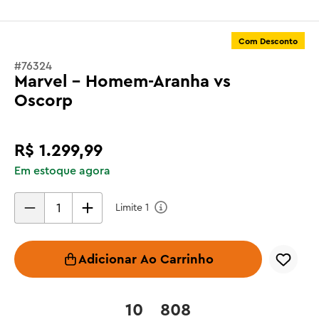
Com Desconto
#
76324
Marvel - Homem-Aranha vs
Oscorp
R$
1
.
299
,
99
Em estoque agora
Limite
1
Adicionar Ao Carrinho
10
808