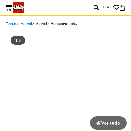
Entrar
MENU
Temas
Marvel
Marvel - Homem-Aranha
vs Oscorp
1
6
Ver tudo