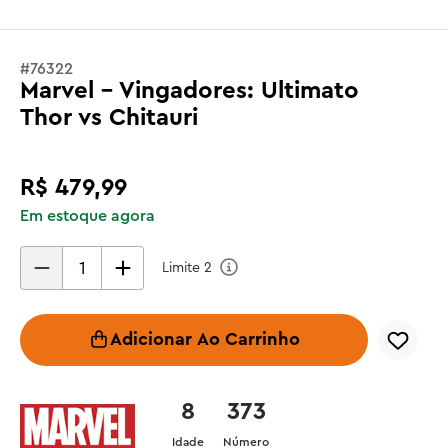
#
76322
Marvel - Vingadores: Ultimato
Thor vs Chitauri
R$
479
,
99
Em estoque agora
Limite
2
Adicionar Ao Carrinho
8
373
Idade
Número