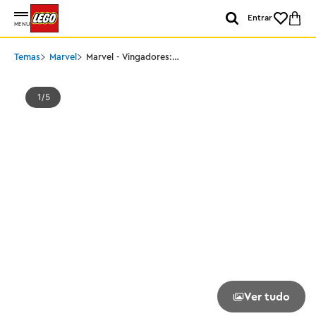
Entrar
MENU
Temas
Marvel
Marvel - Vingadores:
Ultimato Thor vs Chitauri
1
5
Ver tudo