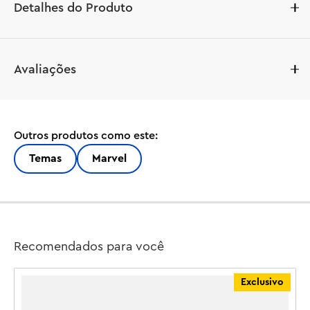
Detalhes do Produto
LEGO® | Marvel Vingadores: Ultimato Thor vs. Chitauri 
Avaliações
(76322) é um brinquedo de super-herói montável de alta 
qualidade para crianças a partir de 8 anos. Este presente 
versátil para os amantes da Marvel é ideal para fãs de 
robôs de montar e brincar, heróis de ação e do filme 
Outros produtos como este:
Vingadores: Ultimato da Marvel Studios.

Temas
Marvel
Baseado em uma cena de batalha icônica do filme 
Vingadores da Marvel, este conjunto de super-heróis 
montável inclui 2 grandes figuras LEGO: o robô Patriota 
de Ferro, que incorpora 4 atiradores de pinos, e um 
temível gorila Chitauri. Ambos são articulados para uma 
Recomendados para você
brincadeira dinâmica. Há 7 minifiguras: Patriota de Ferro 
MK2; Foguete com um atirador de pinos grande; Thor 
Exclusivo
com Stormbreaker; e 4 Chitauri, 2 dos quais com 
atiradores de pinos dourados. Outros recursos incluem 2 