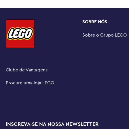
uma experiência de construção envolvente, com ferrament
modelos em 3D, salvar conjuntos e acompanhar o progr
Conjuntos LEGO® | Marvel para construir – A ampla gam
SOBRE NÓS
construir e brincar oferece às crianças um universo em
práticas de super-heróis

Sobre o Grupo LEGO
Conjunto de brinquedos montável com 394 peças – O a
teia, mede mais de 16 cm de altura, 12 cm de largura e 
Clube de Vantagens
Procure uma loja LEGO
INSCREVA-SE NA NOSSA NEWSLETTER