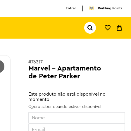
Entrar
Building Points
Pesquisar...
TERMOS MAIS BUSCADOS
1
º
olivia rodrigo
2
º
pokemon
#
76317
Marvel - Apartamento
3
º
ferrari
de Peter Parker
Este produto não está disponível no
momento
Quero saber quando estiver disponível