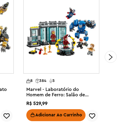
8
384
5
4
136
mato
Marvel - Laboratório do
Marvel - 
Homem de Ferro: Salão de
resgate
Armaduras
R$
529
,
99
R$
279
,
99
Adicionar Ao Carrinho
Adici