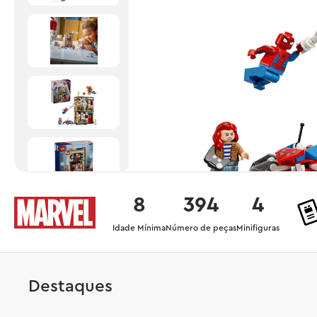
8
394
4
Idade Mínima
Número de peças
Minifiguras
Destaques