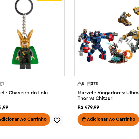
ém 394 peças.

– O apartamento de Peter Parker é 
rtir de 8 anos que são fãs de 
ui o Duende Macabro em seu 
Anti-Venom lançando teias e 
ianças apertam um botão para fazer 
 casa de Peter e seus pertences 
1
8
373
o de 2 andares contém uma 
el - Chaveiro do Loki
Marvel - Vingadores: Ulti
lexível para capturar minifiguras 
Thor vs Chitauri
4
,
99
R$
479
,
99
 Presenteie as crianças que amam 
e ação explosiva com este presente 
Adicionar Ao Carrinho
Adicionar Ao Carrinho
 o aplicativo LEGO® Builder para 