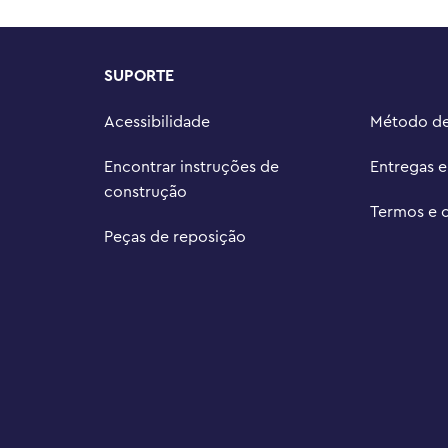
as digitais para ampliar e girar 
esso

a de conjuntos LEGO | Marvel para 
SUPORTE
 constante mudança de aventuras 
Acessibilidade
Método d
partamento, junto com a grande 
8 cm de profundidade.
Encontrar instruções de
Entregas 
construção
Termos e 
Peças de reposição