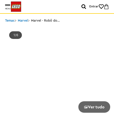
Entrar
MENU
Temas
Marvel
Marvel - Robô do
Homem-Aranha vs Anti-
Venom
1
6
Ver tudo