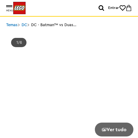
Entrar
MENU
Temas
DC
DC - Batman™ vs Duas-
Caras™ e o Coringa™
1
6
Ver tudo