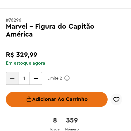
#
76296
Marvel - Figura do Capitão
América
R$
329
,
99
Em estoque agora
Limite
2
Adicionar Ao Carrinho
8
359
Idade
Número