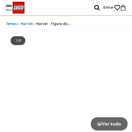
Entrar
MENU
Temas
Marvel
Marvel - Figura do
Capitão América
1
8
Ver tudo