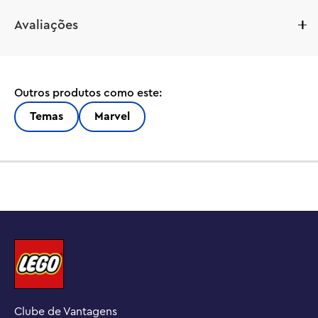
O conjunto LEGO® Marvel X-Men: The X-Mansion (76294) 
Avaliações
para entusiastas adultos é uma recriação detalhada do 
Instituto Xavier para Ensino Superior. Este modelo 
montável é um presente ideal para fãs adultos de 
aventuras de super-heróis.

Outros produtos como este:
A X-Mansion X-Men de 2 andares e 3.093 peças mede 
Temas
Marvel
mais de 40 cm de largura e apresenta uma figura 
montável de Sentinela e 10 minifiguras X-Men: Professor 
X, Wolverine, Jean Grey, Ciclope, Tempestade, Gambit, 
Vampira, Homem de Gelo, Bispo e Magneto. O nível 
superior abriga o laboratório do Professor X, o quarto de 
Wolverine e um laboratório médico. No andar térreo, há 
um saguão, uma sala de aula e uma biblioteca. À 
esquerda da X-Mansion, fica a instalação de treinamento 
Danger Room, que é acessada por uma porta deslizante 
e pode ser personalizada reconfigurando paredes e 
acessórios. Os recursos interativos incluem um quadro 
Clube de Vantagens