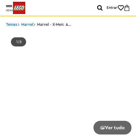
Entrar
MENU
Temas
Marvel
Marvel - X-Men: A
Mansão X
1
8
Ver tudo