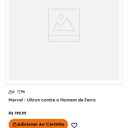
R
4
96
Marvel - Ultron contra o Homem de Ferro
R$
199
,
99
Adicionar Ao Carrinho