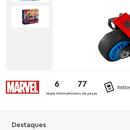
6
77
Instr
Idade Mínima
Número de peças
Destaques