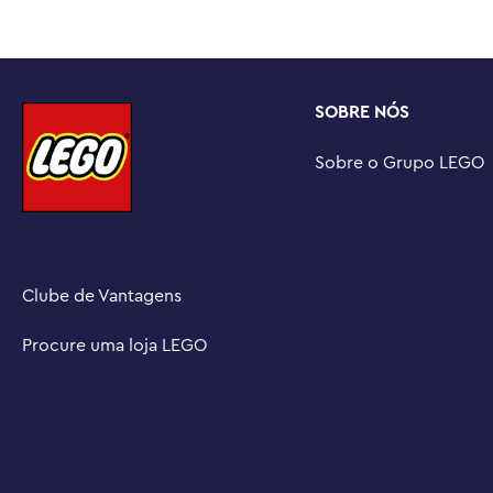
brincadeira

Brincadeira portátil – O conjunto tem 77 peças e a mo
mais de 3 cm de altura, 8 cm de comprimento e 4 cm de
SOBRE NÓS
Sobre o Grupo LEGO
Clube de Vantagens
Procure uma loja LEGO