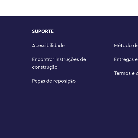
tocicleta do Homem-Aranha mede 
 largura
SUPORTE
Acessibilidade
Método d
Encontrar instruções de
Entregas 
construção
Termos e 
Peças de reposição