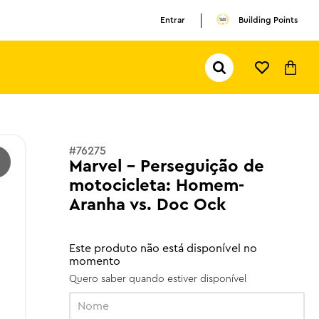
Entrar
Building Points
Pesquisar...
TERMOS MAIS BUSCADOS
1
º
olivia rodrigo
2
º
pokemon
#
76275
3
º
copa mundo
Marvel - Perseguição de
motocicleta: Homem-
Aranha vs. Doc Ock
Este produto não está disponível no
momento
Quero saber quando estiver disponível