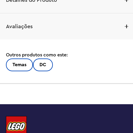
Detalhes do Produto
Este brinquedo Batman™: The Animated Series™ 
Avaliações
Batmobile™ com figuras de ação de super-heróis é 
repleto de diversão para crianças a partir de 8 anos. 
Quando as aventuras do dia terminam, um suporte 
giratório permite que as crianças exibam o Batman com 
Outros produtos como este:
o Batmóvel vs. Harley Quinn™ e Mr. Freeze™ (76274) 
para que todos possam admirar.

Temas
DC
Dê vida às aventuras do Batman com um Batmóvel 
LEGO® e minifiguras de Batman™, Harley Quinn™ e Mr. 
Este brinquedo LEGO Batman tem 2 lançadores de pinos 
removíveis no capô e uma entrada na cabine que se 
eleva para revelar o assento do motorista e o painel de 
controle. Um elemento de chama de exaustão gira 
quando o Batmóvel se move. Os acessórios incluem um 
martelo, um lançador de pinos e uma capa moldada para 