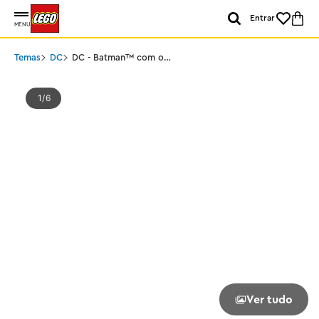
Entrar
MENU
Temas
DC
DC - Batman™ com o
Batmóvel™ vs. Harley
Quinn™ e Mr. Freeze™
1
6
Ver tudo