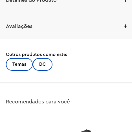
Detalhes do Produto
Se você está procurando um presente do Batman™ para 
Avaliações
crianças a partir de 4 anos, este brinquedo LEGO® 
Batcaverna™ é o conjunto de aventura de super-herói 
para você! Repleto de atividades criativas e práticas, A 
Batcaverna com Batman, Batgirl™ e o Coringa™ (76272) 
Outros produtos como este:
aumenta a confiança, a concentração e as habilidades de 
resolução de problemas das crianças em idade pré-
Temas
DC
escolar.

Mais do que apenas um conjunto de Batcaverna, este 
incrível brinquedo também inclui 3 minifiguras – Batman, 
Batgirl e The Joker – uma aeronave Batwing™ com asas 
Recomendados para você
dobráveis, um carro de empurrar, lançador de discos, 
sala de prisão e acessórios divertidos, incluindo um 
brinquedo luminoso. a aranha escura. Os recursos 
práticos incluem uma catapulta com botão giratório e 