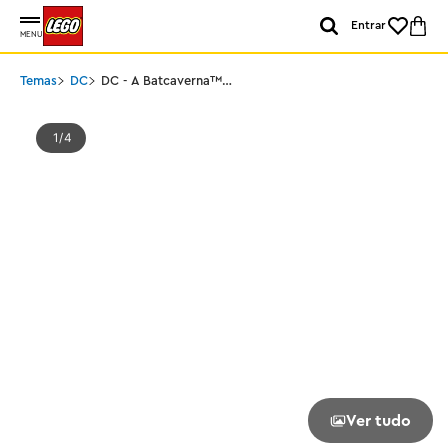
Entrar
MENU
Temas
DC
DC - A Batcaverna™
com Batman™, Batgirl™
e o Coringa™
1
4
Ver tudo