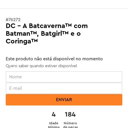
#
76272
DC - A Batcaverna™ com
Batman™, Batgirl™ e o
Coringa™
Este produto não está disponível no momento
Quero saber quando estiver disponível
ENVIAR
4
184
Idade
Número
Mínima
de peças