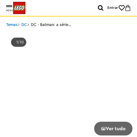
Entrar
MENU
Temas
DC
DC - Batman: a série
animada Gotham City™
1
10
Ver tudo