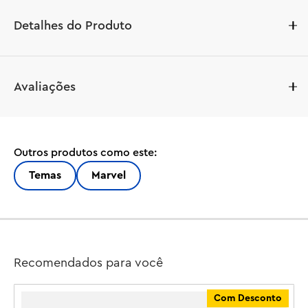
Detalhes do Produto
O conjunto LEGO® Marvel A Batalha Final do Homem-
Avaliações
Aranha (76261) recria o duelo espetacular do filme 
Homem-Aranha: Sem Volta para Casa da Marvel Studios. 
Repleto de personagens icônicos e ação com 
lançamento de teias, esta celebração deslumbrante do 
Outros produtos como este:
Homem-Aranha irá cativar fãs maiores de 10 anos.

Temas
Marvel
3 universos em 1 conjunto construível

Este conjunto de 360 graus contém uma variedade 
incrível de minifiguras LEGO Marvel, incluindo 3 versões 
do Homem-Aranha: O Homem-Aranha Amigão da 
Vizinhança (Tobey Maguire), O Espetacular Homem-
Recomendados para você
Aranha (Andrew Garfield) e o Homem-Aranha (Tom 
Holland). As outras minifiguras são Electro, Doutor 
Com Desconto
Estranho, Duende Verde, Ned, MJ e o Doutor Octopus. 