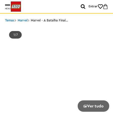
Entrar
MENU
Temas
Marvel
Marvel - A Batalha Final
do Homem-Aranha
1
7
Ver tudo