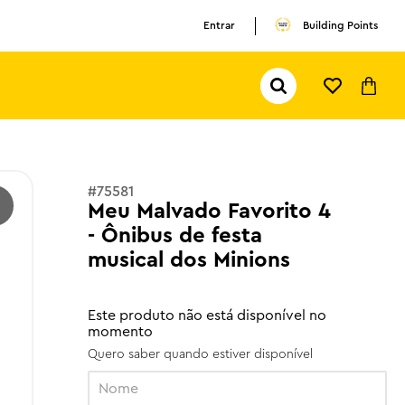
Entrar
Building Points
Pesquisar...
TERMOS MAIS BUSCADOS
1
º
olivia rodrigo
2
º
pokemon
#
75581
Meu Malvado Favorito 4
3
º
ferrari
- Ônibus de festa
musical dos Minions
Este produto não está disponível no
momento
Quero saber quando estiver disponível