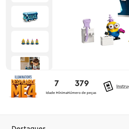
7
379
Instr
Idade Mínima
Número de peças
Destaques