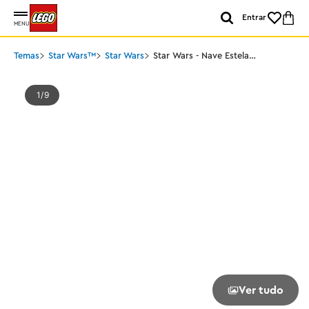
Entrar
MENU
Temas
Star Wars™
Star Wars
Star Wars - Nave Estelar
de Jango Fett
1
9
Ver tudo