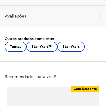
Deixe as crianças brincarem de faz de conta como 
Avaliações
personagens caçadores de recompensas em suas 
próprias histórias LEGO® Star Wars : Ataque dos 
Clones™ com a Nave Estelar de Jango Fett (75433). Este 
brinquedo de construção para meninos, meninas e fãs a 
Outros produtos como este:
partir de 9 anos apresenta uma recriação detalhada da 
nave estelar de Jango Fett em peças LEGO, com um 
Temas
Star Wars™
Star Wars
cockpit para 2 minifiguras LEGO, 4 atiradores de pinos, 
uma função de lançamento de cargas sísmicas e asas que 
giram com a gravidade.

Um presente Star Wars ™ imperdível para crianças, o 
Recomendados para você
conjunto inclui 3 minifiguras LEGO: Jango Fett com 2 
pistolas blaster e um jetpack, o jovem Boba Fett e Lama 
Com Desconto
Su. Há também um carrinho de serviço que pode ser 
usado para mover a nave em cenários de brincadeira ou 
como suporte para criar decorações de fantasia entre as 