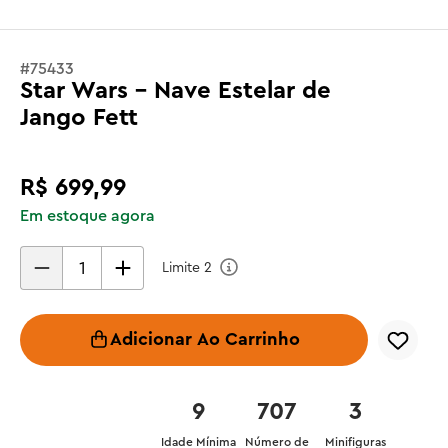
#
75433
Star Wars - Nave Estelar de
Jango Fett
R$
699
,
99
Em estoque agora
Limite
2
Adicionar Ao Carrinho
9
707
3
Idade Mínima
Número de
Minifiguras