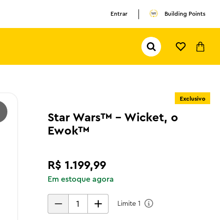
Entrar
Building Points
Pesquisar...
TERMOS MAIS BUSCADOS
1
º
olivia rodrigo
Exclusivo
2
º
pokemon
Star Wars™ - Wicket, o
3
º
ferrari
Ewok™
R$
1
.
199
,
99
Em estoque agora
Limite
1