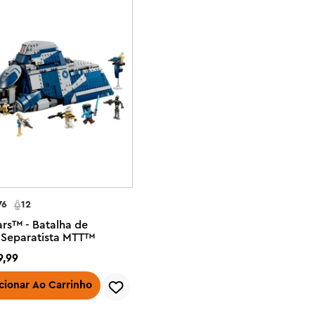
76
12
rs™ - Batalha de
a Separatista MTT™
9
,
99
cionar Ao Carrinho