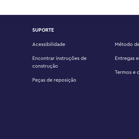
am cenas icônicas, criem histórias 
os

is de 23 cm de altura
SUPORTE
Acessibilidade
Método d
Encontrar instruções de
Entregas 
construção
Termos e 
Peças de reposição