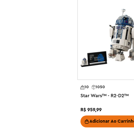
Kit de modelo montável – Permita que as crianças cons
personagem amado de Star Wars™ com esta figura de Wi
LEGO® , como visto em Star Wars: O Retorno de Jedi™

Decoração de mesa divertida – Este modelo construíd
exibição fofa para jovens fãs exibirem para seus amigos

Detalhes autênticos – Inspira memórias do primeiro enc
Leia na floresta de Endor, colocando a lança de blocos
guloseima em suas mãos

Conjunto para montar e exibir – O conjunto também incl
Wars™ do Wicket, o Ewok, além de uma placa informati
Presente LEGO® Star Wars™ para crianças – Presente e
10
1050
aniversário ou presente de feriado para meninos, menina
Star Wars™ - R2-D2™
partir de 12 anos

Construa junto com amigos e familiares – O aplicativo 
R$
959
,
99
experiência divertida e colaborativa, onde você pode c
LEGO

Adicionar Ao Carrinh
De uma galáxia muito, muito distante – Os conjuntos L