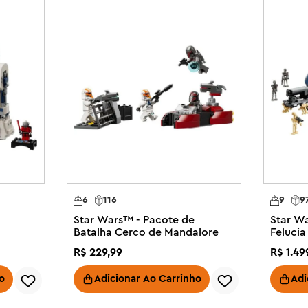
truam seu carinho por um 
cket, o Ewok, feita com blocos 
o com LEGO® Star Wars™ é uma 
ontro de Wicket com a Princesa 
 LEGO® e um elemento de 
ui uma minifigura LEGO® Star 
va

sse brinquedo de montar como 
6
116
9
9
s e qualquer fã de Star Wars a 
Star Wars™ - Pacote de
Star Wa
Batalha Cerco de Mandalore
Feluci
LEGO® Builder oferece uma 
R$
229
,
99
R$
1
.
49
ompartilhar a diversão de montar 
o
Adicionar Ao Carrinho
Adi
EGO® Star Wars™ (vendidos 