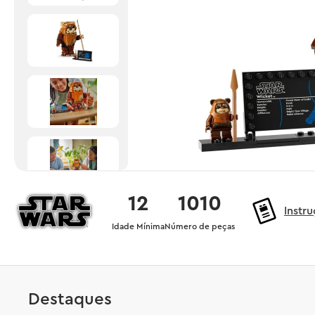
12
1010
Instr
Idade Mínima
Número de peças
Destaques