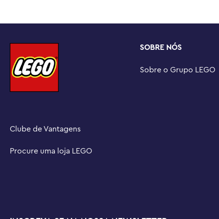
separadamente) permitem que crianças e adultos revivej
originais ou simplesmente exibam os modelos construíd
Dimensões – A figura de Ewok, de 1.010 peças, mede ma
SOBRE NÓS
Sobre o Grupo LEGO
Clube de Vantagens
Procure uma loja LEGO