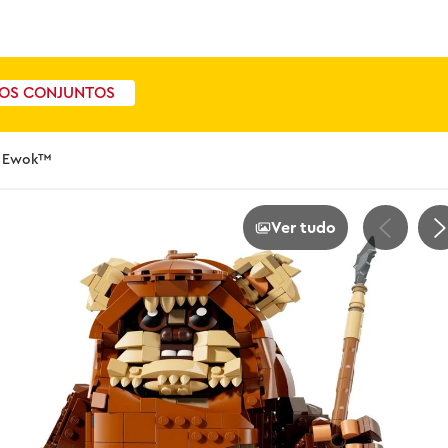
OS CONJUNTOS
o Ewok™
Ver tudo