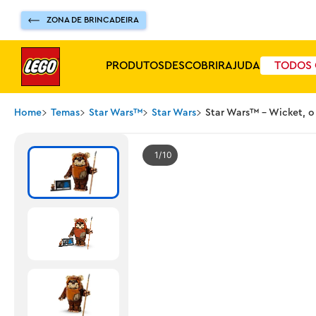
ZONA DE BRINCADEIRA
PRODUTOS
DESCOBRIR
AJUDA
TODOS 
Home
Temas
Star Wars™
Star Wars
Star Wars™ - Wicket, 
1
10