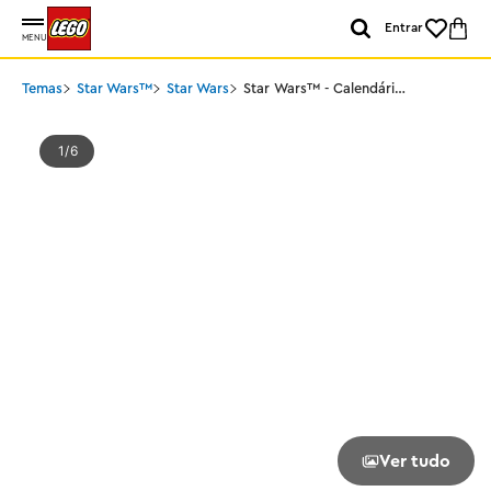
Entrar
MENU
Temas
Star Wars™
Star Wars
Star Wars™ - Calendário
do Advento 2025
1
6
Ver tudo