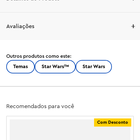
Proporcione às crianças horas de diversão festiva 
Avaliações
criando sua própria oficina de droidsmith e encenando 
histórias de fantasia como personagens icônicos com o 
conjunto de presente LEGO® Star Wars ™ Calendário do 
Advento 2025 (75418). Com brinquedos de construção 
Outros produtos como este:
exclusivos atrás de cada porta, este calendário do 
Advento é um presente de Natal brilhante para meninos, 
Temas
Star Wars™
Star Wars
meninas e qualquer fã a partir de 6 anos.

Fique de olho no BB-8 em traje de boneco de neve, um 
Jawa, um Droide Rato e um Droide Médico em trajes 
festivos, além de muitos outros droides. Este conjunto 
Recomendados para você
colecionável LEGO Star Wars também inclui uma figura 
LEGO do ferreiro droid Babu Frik e miniconstruções 
Com Desconto
conectáveis ??para criar sua oficina, além de um veículo 
e guindaste conectáveis ??do Jawa, uma caixa com 