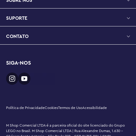
SOBRE NÓS
criativas para relaxar

Dimensões – Este modelo de capacete montável de 529 
peças mede mais de 18 cm de altura, 11 cm de largura e 
SUPORTE
13 cm de profundidade.
CONTATO
SIGA-NOS
Política de Privacidade
Cookies
Termos de Uso
Acessibilidade
M Shop Comercial LTDA é a parceira oficial do site licenciado do Grupo
LEGO no Brasil. M Shop Comercial LTDA | Rua Alexandre Dumas, 1.630 -