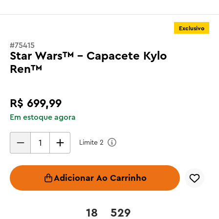
Exclusivo
#
75415
Star Wars™ - Capacete Kylo
Ren™
R$
699
,
99
Em estoque agora
Limite
2
Adicionar Ao Carrinho
18
529