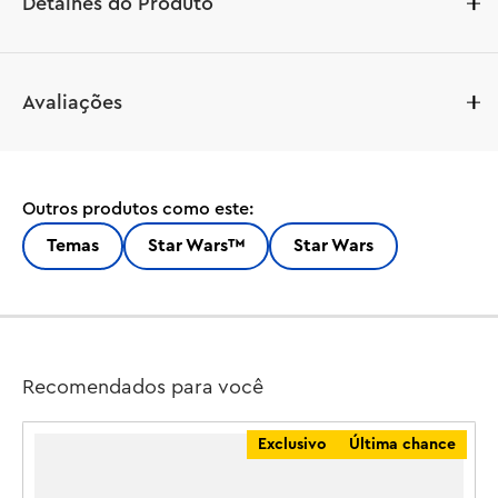
Detalhes do Produto
Canalize o lado sombrio da sua força criativa para 
Avaliações
homenagear o Líder dos Cavaleiros de Ren com este kit 
de modelo montável LEGO® Star Wars ™ Capacete Kylo 
Ren para adultos (75415). Um presente nostálgico de Star 
Wars para fãs adultos criativos, este conjunto é a 
Outros produtos como este:
maneira ideal de celebrar o 10º aniversário de Star Wars : 
O Despertar da Força™, em que este capacete icônico 
Temas
Star Wars™
Star Wars
foi visto pela primeira vez. Recrie características 
distintas do capacete com peças LEGO, incluindo 
elementos especiais com decoração prateada impressa, 
e coloque sua criação no suporte para completar uma 
impressionante exposição de Star Wars .

Recomendados para você
Este conjunto para montar e expor é adequado tanto 
Exclusivo
Última chance
para construtores experientes de LEGO quanto para fãs 
de aventura e fantasia de Star Wars que são iniciantes na 