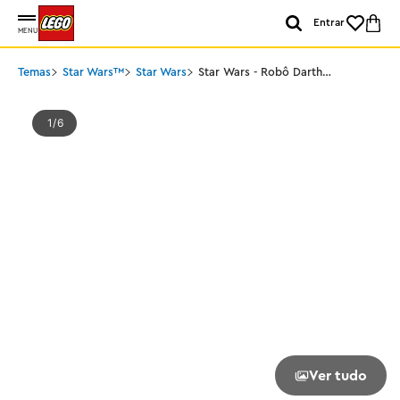
Entrar
MENU
Temas
Star Wars™
Star Wars
Star Wars - Robô Darth
Maul™
1
6
Ver tudo