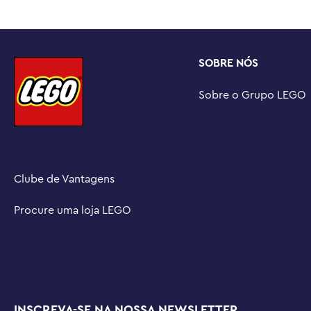
Uma mão amiga – Desfrute de uma experiência de constru
LEGO® Builder, onde você pode visualizar uma versão d
construção enquanto constrói, acompanhar seu progress
SOBRE NÓS
De uma galáxia muito, muito distante para sua sala de es
LEGO® Star Wars ™ para adultos são projetados para pe
Sobre o Grupo LEGO
criativos práticos para relaxar de forma consciente e div
Dimensões – A nave espacial neste kit de modelo de ve
peças mede mais de 5,5 pol. (14 cm) de altura, 13 pol. (
(14 cm) de largura
Clube de Vantagens
Procure uma loja LEGO
INSCREVA-SE NA NOSSA NEWSLETTER