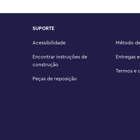
ção intuitiva com o aplicativo 
igital 3D deste modelo de 
o e salvar conjuntos

SUPORTE
tar – os conjuntos colecionáveis ??
ssoas que gostam de projetos 
Acessibilidade
Método d
ertida

ículo montável LEGO® de 559 
Encontrar instruções de
Entregas 
33 cm) de comprimento e 5,5 pol. 
construção
Termos e 
Peças de reposição