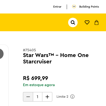
Entrar
Building Points
Pesquisar...
TERMOS MAIS BUSCADOS
1
º
olivia rodrigo
2
º
pokemon
#
75405
3
º
ferrari
Star Wars™ - Home One
Starcruiser
R$
699
,
99
Em estoque agora
Limite
2