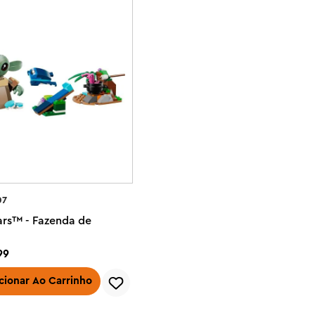
07
ars™ - Fazenda de
99
cionar Ao Carrinho