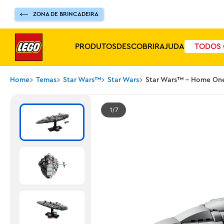
ZONA DE BRINCADEIRA
PRODUTOS
DESCOBRIR
AJUDA
TODOS 
Home
Temas
Star Wars™
Star Wars
Star Wars™ - Home One
1
7