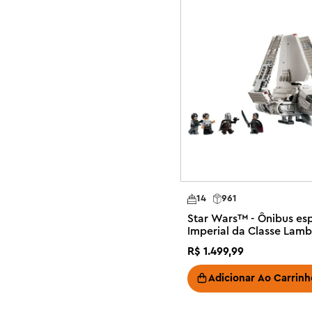
Aproveite ao máximo este conjunto de construção de ve
aplicativo LEGO Builder, que permite que você amplie e
modelo de construção enquanto constrói e muito mais.

Kit de modelo de nave estelar montável – Imagine a vi
Home One Starcruiser com a primeira recriação em tijol
Star Wars : O Retorno de Jedi™

Conjunto colecionável para montar e exibir – Recrie cara
comandada pelo Almirante Ackbar durante a Batalha de
lateral para ver os detalhes do interior

Crie um display Star Wars ™ – Exiba sua criação no sup
14
961
identificação e use o elemento transparente para anexa
Star Wars™ - Ônibus esp
construída com tijolos como se estivesse voando ao lad
Imperial da Classe Lam
Parte da coleção LEGO® Star Wars ™ Starship – Este con
R$
1
.
499
,
99
de fantasia faz parte de uma série colecionável com mo
média de naves estelares icônicas de Star Wars

Adicionar Ao Carrinh
Presente criativo de Star Wars ™ para fãs adultos – Pre
que ama Star Wars com este conjunto de construção LE