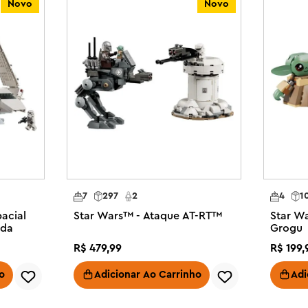
Novo
Novo
ículos de fantasia com o 
 gire uma versão 3D do seu 
da com o Mon Calamari a bordo do 
o LEGO® desta nave estelar de 
cterísticas icônicas da fragata 
 Endor e destaque uma seção 
orte com uma placa de 
7
297
2
4
1
r uma Fragata Médica Nebulon-B 
acial
Star Wars™ - Ataque AT-RT™
Star W
o

bda
Grogu
junto de construção de veículos 
R$
479
,
99
R$
199
,
delos de construção de escala 
o
Adicionar Ao Carrinho
Adi
senteie-se ou presenteie um amigo 
GO® para adultos
