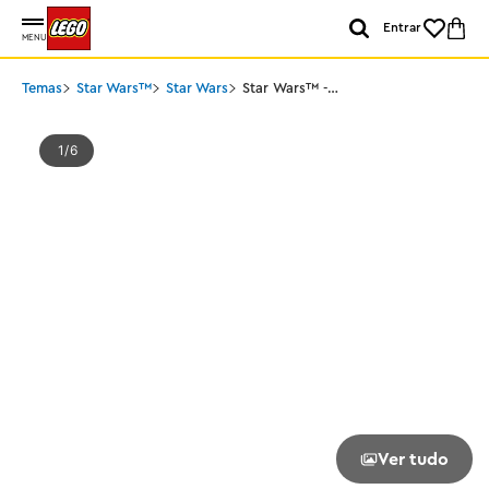
Entrar
MENU
Temas
Star Wars™
Star Wars
Star Wars™ -
Microfighter Jedi
Starfighter™ de Plo
Koon
1
6
Ver tudo