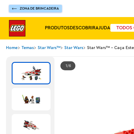
ZONA DE BRINCADEIRA
PRODUTOS
DESCOBRIR
AJUDA
TODOS 
Home
Temas
Star Wars™
Star Wars
Star Wars™ - Caça Este
1
6