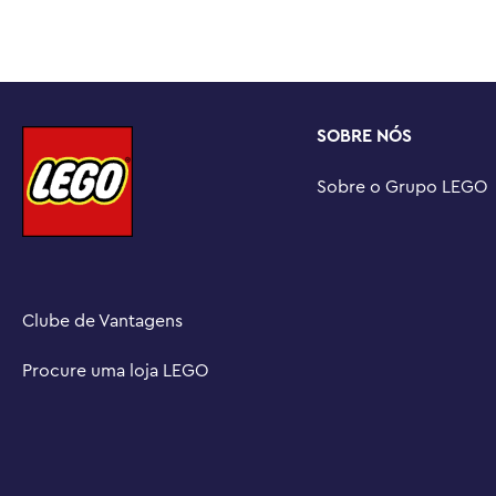
para meninos, meninas e qualquer fã de conjuntos Star 
Parte da coleção LEGO® Star Wars ™: Rebuild the Galaxy
75389 The Dark Falcon e 75393 TIE Fighter & X-Wing Ma
Explore toda a gama – os conjuntos LEGO® Star Wars ™ 
adultos de Star Wars recriem cenas clássicas, criem suas
SOBRE NÓS
simplesmente exibam os modelos montáveis

Medidas – O veículo de brinquedo Star Wars ™ montáve
Sobre o Grupo LEGO
mede mais de 7 cm (2,5 pol.) de altura, 26 cm (10 pol.) 
largura
Clube de Vantagens
Procure uma loja LEGO