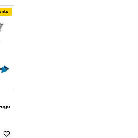
onto
 Fogo