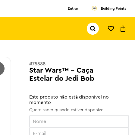
Entrar
Building Points
Pesquisar...
TERMOS MAIS BUSCADOS
1
º
olivia rodrigo
2
º
pokemon
#
75388
3
º
ferrari
Star Wars™ - Caça
Estelar do Jedi Bob
Este produto não está disponível no
momento
Quero saber quando estiver disponível