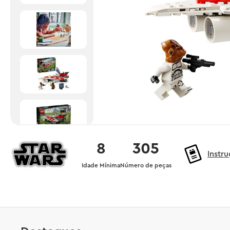
8
305
Instr
Idade Mínima
Número de peças