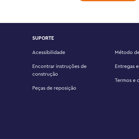
Wars ™ e Jedi Bob

 – Fique atento aos conjuntos 
sh-up, vendidos separadamente

permitem que crianças e fãs 
 próprias aventuras ou 
SUPORTE
l neste conjunto de 305 peças 
Acessibilidade
Método d
de comprimento e 15 cm (6 pol.) de 
Encontrar instruções de
Entregas 
construção
Termos e 
Peças de reposição