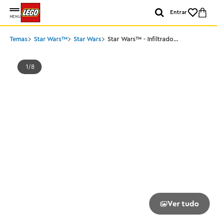
Entrar
MENU
Temas
Star Wars™
Star Wars
Star Wars™ - Infiltrador
Sith™ de Darth Maul
1
8
Ver tudo