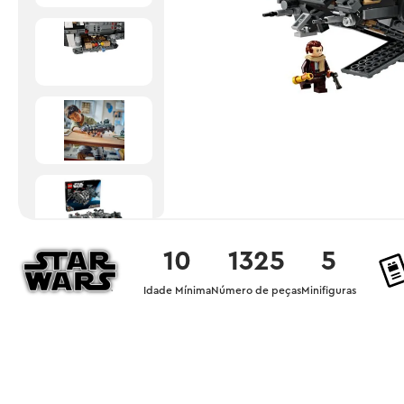
10
1325
5
Idade Mínima
Número de peças
Minifiguras