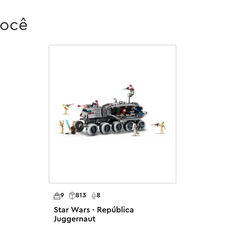
você
s e colecionadores de memorabilia 
nstrução de brinquedo de veículo 
r o aplicativo LEGO Builder para 
a adicionar à experiência criativa.

a construir – As crianças podem 
 do Onyx Cinder com este 
O Jod com um blaster de estilo 
l, cada uma com um acessório de 
 com assentos para 4 minifiguras 
 2 atiradores de pinos e 2 torres 
m compartimento de carga que 
9
813
8
io pirata, além de armazenamento 
Star Wars - República
Juggernaut