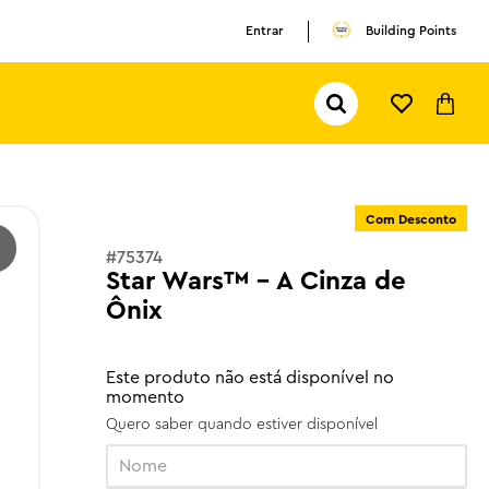
Entrar
Building Points
Pesquisar...
TERMOS MAIS BUSCADOS
1
º
olivia rodrigo
Com Desconto
2
º
pokemon
#
75374
3
º
ferrari
Star Wars™ - A Cinza de
Ônix
Este produto não está disponível no
momento
Quero saber quando estiver disponível