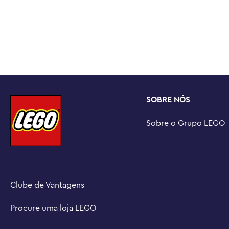
Presente para fãs de Star Wars ™ com 10 anos ou mais –
de brinquedo LEGO® colecionável para crianças que gos
e colecionadores de memorabilia de Star Wars

Construção digital interativa – Usando o aplicativo LEG
ampliar, girar e visualizar uma versão digital deste mo
constroem

Conjuntos divertidos LEGO® Star Wars ™ para todas as 
construção LEGO Star Wars permitem que crianças e fãs 
SOBRE NÓS
criem suas próprias histórias criativas ou simplesment
Construir, brincar e exibir – Este brinquedo de veículo 
Sobre o Grupo LEGO
mede mais de 11 cm (4,5 pol.) de altura, 36 cm (14 pol.)
de largura
Clube de Vantagens
Procure uma loja LEGO