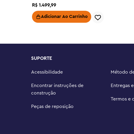
 Dê este conjunto de construção 
R$
1
.
499
,
99
tam de Star Wars : Skeleton Crew 
Adicionar Ao Carrinho
O® Builder, as crianças podem 
delo de construção enquanto 
idades – os brinquedos de 
adultos recriem cenas icônicas, 
SUPORTE
e exibam os modelos montáveis

Star Wars ™ construído com tijolos 
Acessibilidade
Método d
 de comprimento e 27 cm (10,5 pol.) 
Encontrar instruções de
Entregas 
construção
Termos e 
Peças de reposição