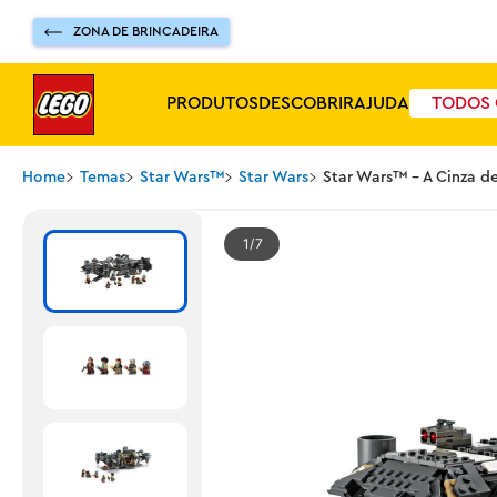
ZONA DE BRINCADEIRA
PRODUTOS
DESCOBRIR
AJUDA
TODOS 
Home
Temas
Star Wars™
Star Wars
Star Wars™ - A Cinza d
1
7