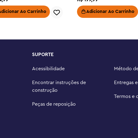
erra nas Estrelas: As Guerras 
Adicionar Ao Carrinho
Adicionar Ao Carrinho
s idades – LEGO Star Wars os 
tos recriem cenas icônicas, criem 
m os modelos para construir

s de 12 cm de altura, 15 cm de 
SUPORTE
Acessibilidade
Método d
Encontrar instruções de
Entregas 
construção
Termos e 
Peças de reposição