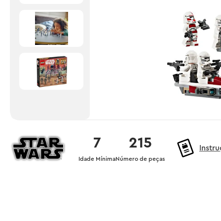
7
215
Instr
Idade Mínima
Número de peças