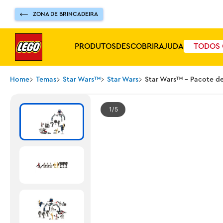
ZONA DE BRINCADEIRA
PRODUTOS
DESCOBRIR
AJUDA
TODOS 
Home
Temas
Star Wars™
Star Wars
Star Wars™ - Pacote de
1
5