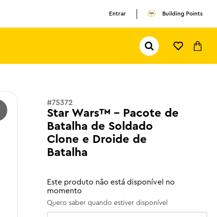
Entrar
Building Points
Pesquisar...
TERMOS MAIS BUSCADOS
1
º
olivia rodrigo
2
º
pokemon
#
75372
Star Wars™ - Pacote de
3
º
ferrari
Batalha de Soldado
Clone e Droide de
Batalha
Este produto não está disponível no
momento
Quero saber quando estiver disponível