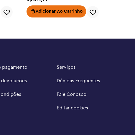
Adicionar Ao Carrinho
Adici
e pagamento
Serviços
e devoluções
Dúvidas Frequentes
condições
Fale Conosco
Editar cookies