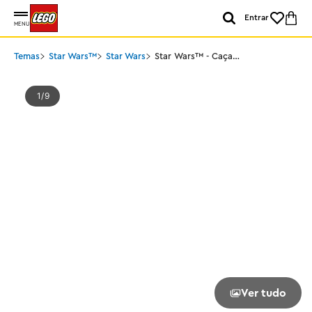
Entrar
MENU
Temas
Star Wars™
Star Wars
Star Wars™ - Caça
Estelar Jedi de Obi-Wan
Kenobi
1
9
Ver tudo