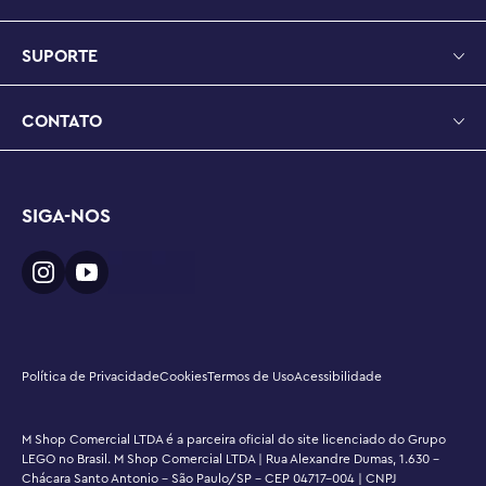
usando instruções em 3D, acompanhar seu progresso e 
salvar todos os seus conjuntos dentro do aplicativo.

SUPORTE
DIMENSÕES – Este boneco do Pikachu, um Pokémon de 
2.050 peças com suporte de exibição, mede mais de 35 
CONTATO
cm de altura, 26 cm de largura e 39 cm de profundidade.
SIGA-NOS
Política de Privacidade
Cookies
Termos de Uso
Acessibilidade
M Shop Comercial LTDA é a parceira oficial do site licenciado do Grupo
LEGO no Brasil. M Shop Comercial LTDA | Rua Alexandre Dumas, 1.630 -
Chácara Santo Antonio - São Paulo/SP - CEP 04717-004 | CNPJ