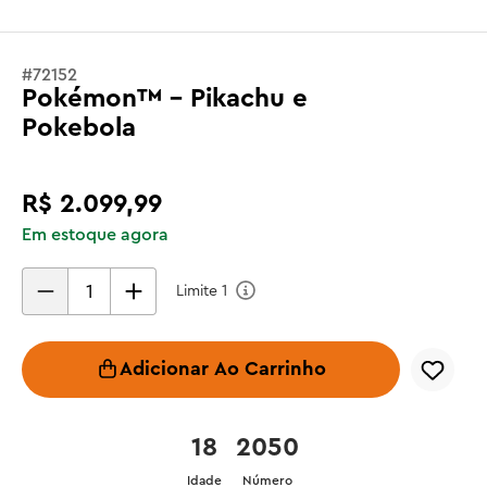
#
72152
Pokémon™ - Pikachu e
Pokebola
R$
2
.
099
,
99
Em estoque agora
Limite
1
Adicionar Ao Carrinho
18
2050
Idade
Número