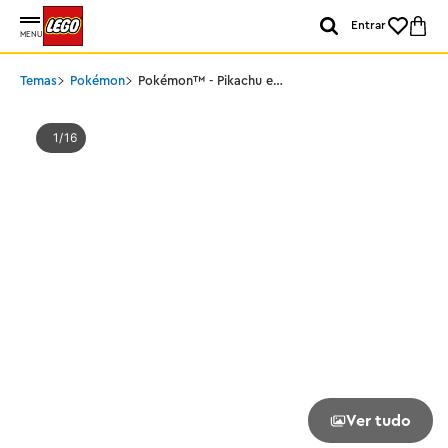
Entrar
MENU
Temas
Pokémon
Pokémon™ - Pikachu e
Pokebola
1
16
Ver tudo