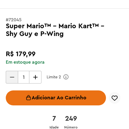
#
72045
Super Mario™ - Mario Kart™ –
Shy Guy e P-Wing
R$
179
,
99
Em estoque agora
Limite
2
Adicionar Ao Carrinho
7
249
Idade
Número