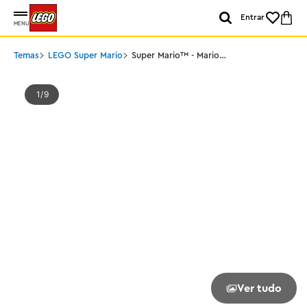
Entrar
MENU
Temas
LEGO Super Mario
Super Mario™ - Mario
Kart™ – Shy Guy e P-
Wing
1
9
Ver tudo