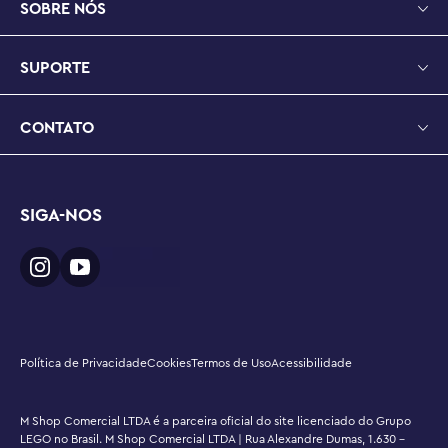
SOBRE NÓS
oferecendo dramatização, coleta de moedas digitais e 
desafios divertidos por meio de expansão e 
reconstrução.

SUPORTE
Dimensões – O kart P-Wing neste conjunto de 249 peças 
mede mais de 4 cm de altura, 14 cm de comprimento e 7 
CONTATO
cm de largura
SIGA-NOS
Política de Privacidade
Cookies
Termos de Uso
Acessibilidade
M Shop Comercial LTDA é a parceira oficial do site licenciado do Grupo
LEGO no Brasil. M Shop Comercial LTDA | Rua Alexandre Dumas, 1.630 -