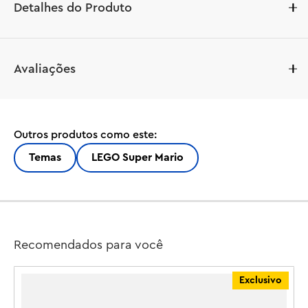
Detalhes do Produto
Dirija, deslize, plane, lance projéteis e muito mais com 
Avaliações
este conjunto de construção LEGO® Super Mario™: 
Mario Kart™ para crianças (72045). Uma divertida ideia 
de presente de aniversário para meninos, meninas e 
qualquer jogador a partir de 7 anos, o conjunto 
Outros produtos como este:
apresenta uma figura do Shy Guy e uma recriação de um 
P-Wing com peças para construir, com função de 
Temas
LEGO Super Mario
lançamento de projéteis, pneus padrão e um planador 
de avião destacável. Há também um elemento Banana 
para arremessar nos karts rivais!

Deslize o assento do motorista para frente para encaixar 
Recomendados para você
a figura de brinquedo LEGO® Mario™, LEGO® Luigi™ ou 
LEGO® Peach™ (dos conjuntos 71439, 71440, 71441 ou 
Exclusivo
72043 – vendidos separadamente) no kart para jogo 
interativo, acionando efeitos sonoros e visuais do Mario 