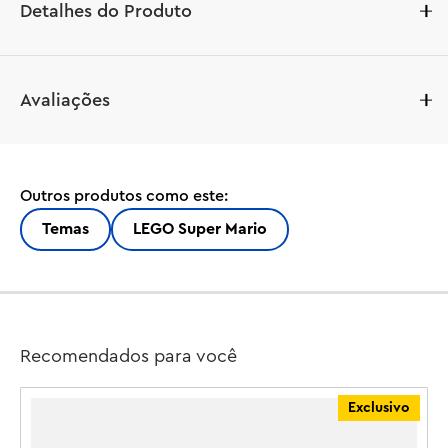
Detalhes do Produto
Deixe as crianças recriarem as batalhas de Super Mario 
Avaliações
Bros™ Wonder e libertar o Príncipe Florian do Castelo 
do Bowser com este divertido conjunto de construção 
LEGO® Super Mario™ (72042). Um presente fantástico 
para meninos, meninas e qualquer jogador a partir dos 9 
Outros produtos como este:
anos de idade, este detalhado conjunto de Castelo do 
Bowser, construído com peças, inclui um Yoshi Rosa, 
Temas
LEGO Super Mario
uma Piranha Fiery Note, o Príncipe Florian e as figuras de 
brinquedo do Wonder Bowser Jr. para brincar de faz de 
conta e exibir. Levante o Castelo Bowser do suporte e 
coloque-o no chão para revelar o interior detalhado, 
incluindo uma cela para capturar o Príncipe Florian. 
Recomendados para você
Levante o castelo inteiro do suporte para "voar" por aí, 
ou simplesmente levante a parte superior para "voar" e 
Exclusivo
atirar uma bola de fogo de sua boca. Adicione uma 
figura de brinquedo LEGO® Mario™, LEGO® Luigi™ ou 