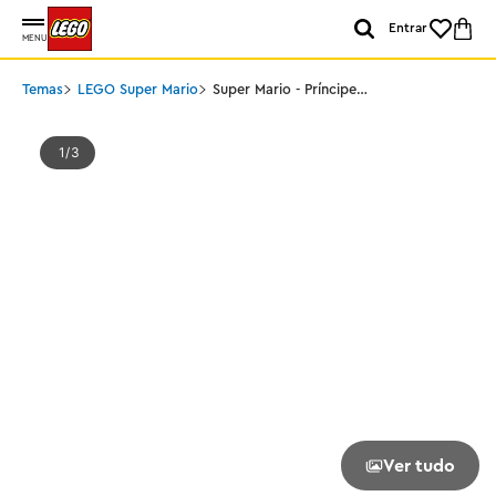
Entrar
MENU
Temas
LEGO Super Mario
Super Mario - Príncipe
Florian e Castelo Bowser
1
3
Ver tudo