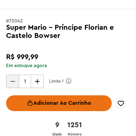
#
72042
Super Mario - Príncipe Florian e
Castelo Bowser
R$
999
,
99
Em estoque agora
Limite
1
Adicionar Ao Carrinho
9
1251
Idade
Número