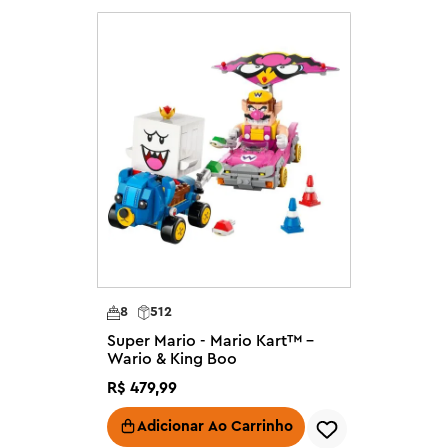
 conjunto contém 512 peças.

as – Junte-se ao Wario no 
de lançamento de projéteis, 
 cones de trânsito.

guras de brinquedo do Wario e do 
gon e o Teddy Buggy têm cada um 
, e o Badwagon tem um planador 
y com LEGO® Mario™, LEGO® Luigi™ 
efeitos sonoros/visuais do Mario 
as e fãs com mais de 8 anos – Dê 
8
512
; um dos conjuntos 71439, 71440, 
Super Mario - Mario Kart™ –
ara jogo interativo

Wario & King Boo
a linha LEGO® Super Mario™: Mario 
R$
479
,
99
outros veículos e personagens de 
Adicionar Ao Carrinho