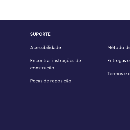
inquedos LEGO® Super Mario™ são 
oferecendo dramatização, coleta de 
nsão e reconstrução.

ede mais de 4 cm de altura, 15 
SUPORTE
Acessibilidade
Método d
Encontrar instruções de
Entregas 
construção
Termos e 
Peças de reposição