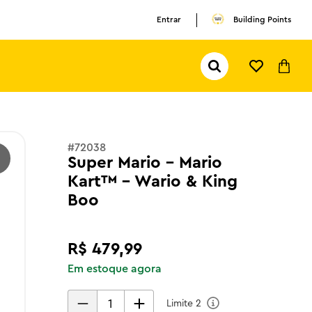
Entrar
Building Points
Pesquisar...
TERMOS MAIS BUSCADOS
1
º
olivia rodrigo
2
º
pokemon
#
72038
3
º
ferrari
Super Mario - Mario
Kart™ – Wario & King
Boo
R$
479
,
99
Em estoque agora
Limite
2