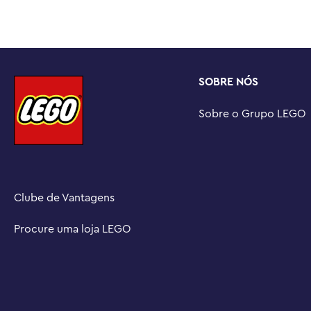
Inspire a brincadeira imaginativa – os conjuntos de br
projetados para brincadeiras individuais ou em grupo, 
moedas digitais e desafios divertidos por meio de expa
Dimensões – O Badwagon neste conjunto de 512 peças m
cm de comprimento e 7 cm de largura
SOBRE NÓS
Sobre o Grupo LEGO
Clube de Vantagens
Procure uma loja LEGO