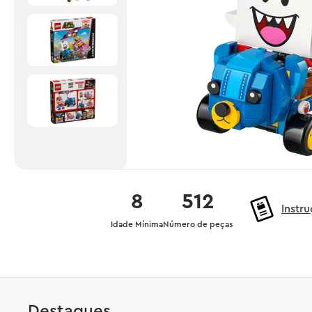
8
512
Instr
Idade Mínima
Número de peças
Destaques