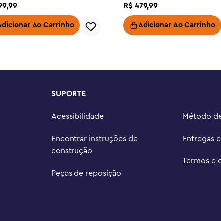
™ ou LEGO® Peach™ (figuras não 
99
,
99
R$
479
,
99
e outras construções ou nas 2 
Adicionar Ao Carrinho
Adicionar Ao Carrinho
onjunto para meninos, meninas e 
tos 71439, 71440 ou 71441 
ivo

e conjuntos LEGO® Super Mario™: 
os veículos e personagens de 
SUPORTE
brinquedos LEGO® Super Mario™ 
Acessibilidade
Método d
 oferecendo dramatização, coleta 
xpansão e reconstrução

Encontrar instruções de
Entregas 
ças mede mais de 7 pol. (18 cm) 
construção
e profundidade
Termos e 
Peças de reposição