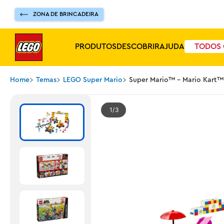
ZONA DE BRINCADEIRA
PRODUTOS
DESCOBRIR
AJUDA
TODOS 
Home
Temas
LEGO Super Mario
Super Mario™ - Mario Kart™
1
3