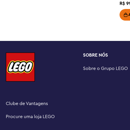
Jogo interativo – Coloque LEGO® Mario™, LEGO® Luigi
R$
9
incluídas) nos veículos de brinquedo, nas Action Tags d
caixas de itens para reações digitais

Presente LEGO® Super Mario™ para crianças – Dê este c
jogadores Nintendo® com 8 anos ou mais; um dos conjun
(vendido separadamente) é necessário para jogo interat
Possibilidades extras de jogo – Explore toda a gama d
Mario Kart™ (vendidos separadamente) e descubra outr
SOBRE NÓS
brinquedo Mario Kart para montar e competir

Estimule a imaginação das crianças – os conjuntos de 
Sobre o Grupo LEGO
são projetados para brincadeiras individuais ou sociais,
de moedas digitais e desafios divertidos por meio de e
Medidas – O portão de partida neste conjunto de 823 pe
de altura, 12 pol. (33 cm) de largura e 1,5 pol. (4 cm) d
Clube de Vantagens
Procure uma loja LEGO