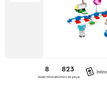
8
823
Instr
Idade Mínima
Número de peças