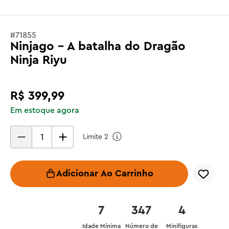
#
71855
Ninjago - A batalha do Dragão
Ninja Riyu
R$
399
,
99
Em estoque agora
Limite
2
Adicionar Ao Carrinho
7
347
4
Idade Mínima
Número de
Minifiguras