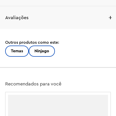
Meninos e meninas a partir de 7 anos vão adorar 
Avaliações
construir este brinquedo ninja LEGO® NINJAGO® Batalha 
do Dragão Ninja Riyu (71855) e recriar cenas da 4ª 
temporada da série de TV NINJAGO: A Ascensão dos 
Dragões. Este impressionante conjunto inclui um dragão 
Outros produtos como este:
de brinquedo com asas, pernas, pés, braços, pulsos, 
garras, cabeça, cauda e ombros articuláveis, além de 
Temas
Ninjago
uma espada grande e shurikens. As crianças também 
podem fazer uma troca emocionante e usar as armas do 
conjunto Missão do Cole: Robô e Dragão Zane (71854) 
(vendido separadamente). Este conjunto LEGO de 
dragão vem com 4 minifiguras: os guerreiros ninja Arin e 
Recomendados para você
Nya em sua forma de dragão, e os vilões Monstro 
Mutante e Lealista. A linha LEGO NINJAGO de brinquedos 
de faz de conta para crianças inclui robôs, dragões e 
templos para os fãs encenar aventuras ninja. As crianças 
podem construir cada conjunto com confiança usando o 