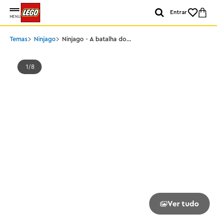
Entrar
MENU
Temas
Ninjago
Ninjago - A batalha do
Dragão Ninja Riyu
1
8
Ver tudo