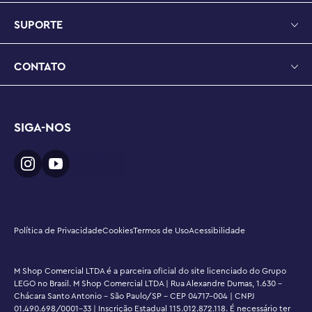
mais de 14 cm de altura, 34 cm de comprimento e 34 cm 
de largura.
SUPORTE
CONTATO
SIGA-NOS
Política de Privacidade
Cookies
Termos de Uso
Acessibilidade
M Shop Comercial LTDA é a parceira oficial do site licenciado do Grupo
LEGO no Brasil. M Shop Comercial LTDA | Rua Alexandre Dumas, 1.630 -
Chácara Santo Antonio - São Paulo/SP - CEP 04717-004 | CNPJ
01.490.698/0001-33 | Inscrição Estadual 115.012.872.118. É necessário ter