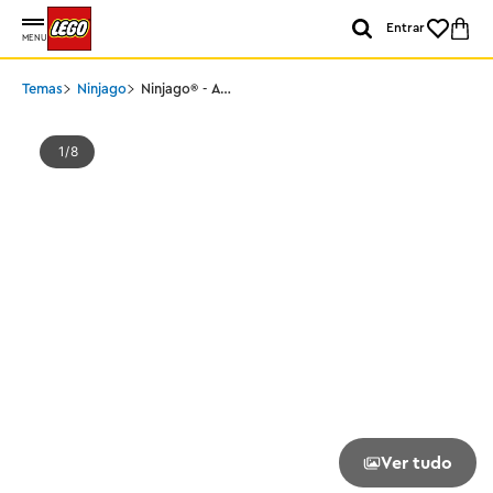
Entrar
MENU
Temas
Ninjago
Ninjago® - A
Recompensa do Templo
1
8
Ver tudo