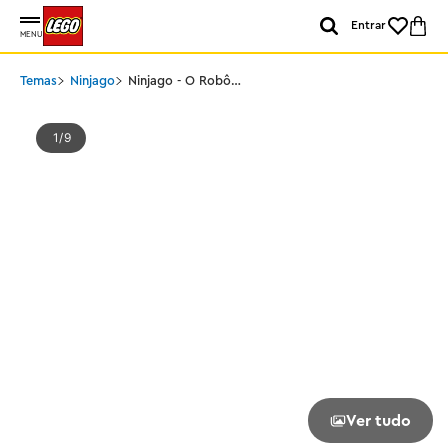
Entrar
MENU
Temas
Ninjago
Ninjago - O Robô
Cavaleiro de Fogo
1
9
Ver tudo