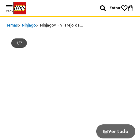
Entrar
MENU
Temas
Ninjago
Ninjago® - Vilarejo da
Tempestade Dragoniana
1
7
Ver tudo